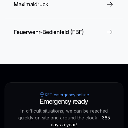
Maximaldruck
Feuerwehr-Bedienfeld (FBF)
KFT emergency hotline
Emergency ready
In difficult situations, we can be reached
quickly on site and around the clock -
365
days a year!