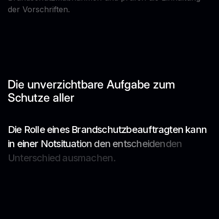
der Vorschriften.
Die unverzichtbare Aufgabe zum
Schutze aller
D
i
e
R
o
l
l
e
e
i
n
e
s
B
r
a
n
d
s
c
h
u
t
z
b
e
a
u
f
t
r
a
g
t
e
n
k
a
n
n
i
n
e
i
n
e
r
N
o
t
s
i
t
u
a
t
i
o
n
d
e
n
e
n
t
s
c
h
e
i
d
e
n
d
e
n
U
n
t
e
r
s
c
h
i
e
d
a
u
s
m
a
c
h
e
n
.
Industrieanlagen
Wohngebäude
Verkehrsbauten