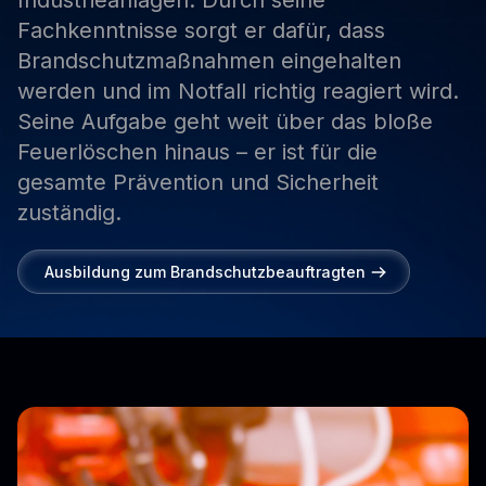
Industrieanlagen.
Durch
seine
Fachkenntnisse
sorgt
er
dafür,
dass
Brandschutzmaßnahmen
eingehalten
werden
und
im
Notfall
richtig
reagiert
wird.
Seine
Aufgabe
geht
weit
über
das
bloße
Feuerlöschen
hinaus
–
er
ist
für
die
gesamte
Prävention
und
Sicherheit
zuständig.
Ausbildung zum Brandschutzbeauftragten