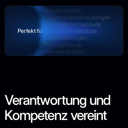
Sonderbauten
Gesundheitseinrichtungen
Gewerbliche Gebäude
Öffentliche Gebäude
Perfekt für:
Industrieanlagen
Wohngebäude
Verkehrsbauten
Sonderbauten
Gesundheitseinrichtungen
Gewerbliche Gebäude
Öffentliche Gebäude
Industrieanlagen
Verantwortung und
Kompetenz vereint