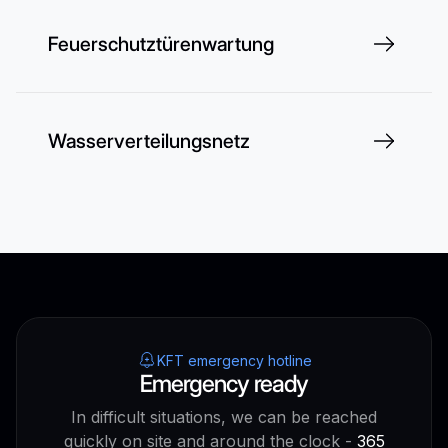
Feuerschutztürenwartung
Wasserverteilungsnetz
KFT emergency hotline
Emergency ready
In difficult situations, we can be reached
quickly on site and around the clock -
365