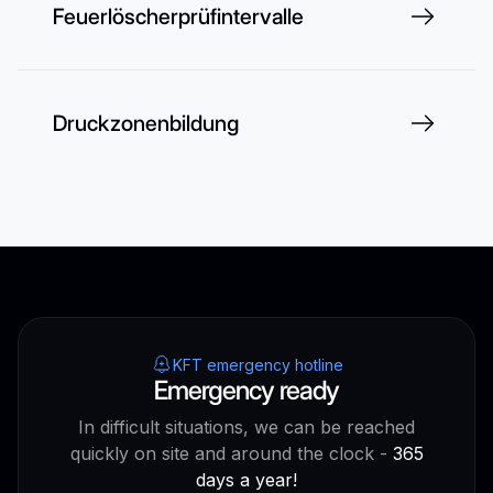
Feuerlöscherprüfintervalle
Druckzonenbildung
KFT emergency hotline
Emergency ready
In difficult situations, we can be reached
quickly on site and around the clock -
365
days a year!