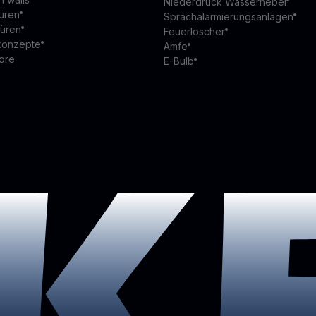
Niederdruck Wassernebel
üren
Sprachalarmierungsanlagen
türen
Feuerlöscher
konzepte
Amfe
ore
E-Bulb