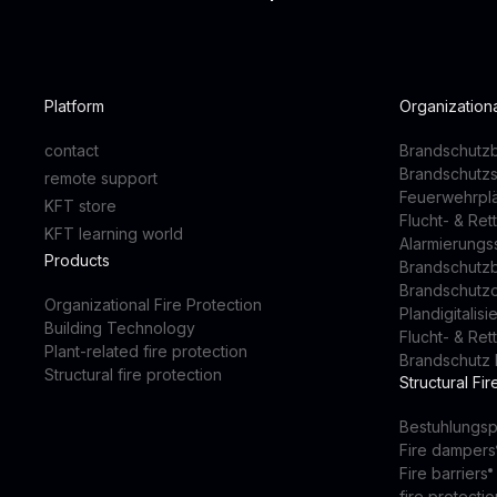
Platform
Organizationa
contact
Brandschutzb
Brandschutz
remote support
Feuerwehrpl
KFT store
Flucht- & Re
KFT learning world
Alarmierung
Products
Brandschutz
Brandschutz
Organizational Fire Protection
Plandigitalis
Building Technology
Flucht- & Re
Plant-related fire protection
Brandschutz 
Structural fire protection
Structural Fir
Bestuhlungsp
Fire dampers
Fire barriers
fire protectio