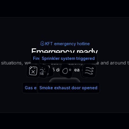
KFT emergency hotline
Emergency ready
Fire alarm system triggered
Fire extinguisher used
Sprinkler system triggered
water!
lt situations, we can be reached quickly on site and around 
365 days a year!
Call
Gas extinguishing system triggered
Smoke exhaust door opened