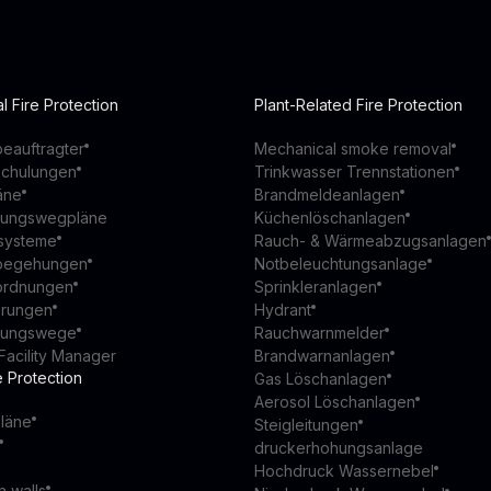
l Fire Protection
Plant-Related Fire Protection
eauftragter
Mechanical smoke removal
schulungen
Trinkwasser Trennstationen
äne
Brandmeldeanlagen
ttungswegpläne
Küchenlöschanlagen
ssysteme
Rauch- & Wärmeabzugsanlagen
begehungen
Notbeleuchtungsanlage
ordnungen
Sprinkleranlagen
ierungen
Hydrant
ttungswege
Rauchwarnmelder
Facility Manager
Brandwarnanlagen
e Protection
Gas Löschanlagen
Aerosol Löschanlagen
läne
Steigleitungen
druckerhohungsanlage
Hochdruck Wassernebel
n walls