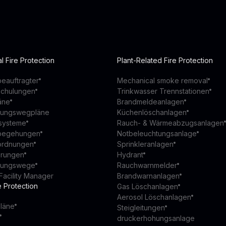
l Fire Protection
Plant-Related Fire Protection
eauftragter
Mechanical smoke removal
schulungen
Trinkwasser Trennstationen
äne
Brandmeldeanlagen
ttungswegpläne
Küchenlöschanlagen
ssysteme
Rauch- & Wärmeabzugsanlagen
begehungen
Notbeleuchtungsanlage
ordnungen
Sprinkleranlagen
ierungen
Hydrant
ttungswege
Rauchwarnmelder
Facility Manager
Brandwarnanlagen
e Protection
Gas Löschanlagen
Aerosol Löschanlagen
läne
Steigleitungen
druckerhohungsanlage