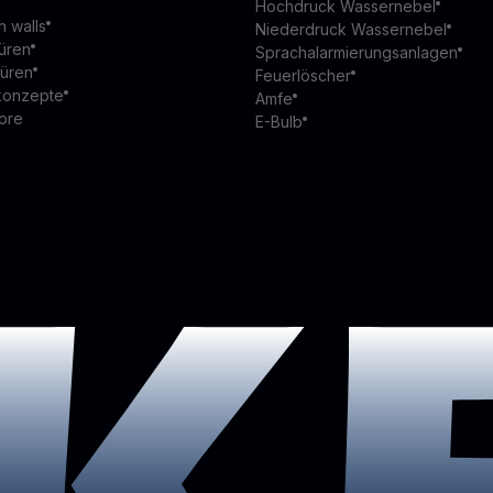
Hochdruck Wassernebel
n walls
Niederdruck Wassernebel
üren
Sprachalarmierungsanlagen
türen
Feuerlöscher
konzepte
Amfe
ore
E-Bulb