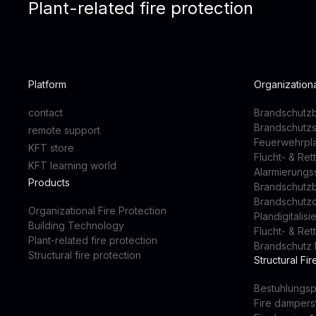
Plant-related fire protection
Platform
Organizationa
contact
Brandschutzb
Brandschutz
remote support
Feuerwehrpl
KFT store
Flucht- & Re
KFT learning world
Alarmierung
Products
Brandschutz
Brandschutz
Organizational Fire Protection
Plandigitalis
Building Technology
Flucht- & Re
Plant-related fire protection
Brandschutz 
Structural fire protection
Structural Fir
Bestuhlungsp
Fire dampers