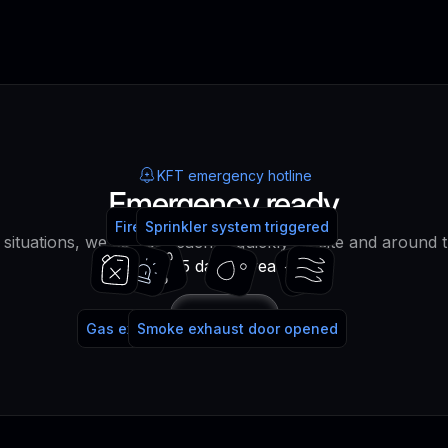
KFT emergency hotline
Emergency ready
Fire alarm system triggered
Fire extinguisher used
Sprinkler system triggered
water!
lt situations, we can be reached quickly on site and around 
365 days a year!
Call
Gas extinguishing system triggered
Smoke exhaust door opened