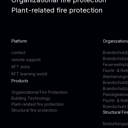
Plant-related fire protection
Platform
Organizationa
contact
Brandschutzb
Brandschutz
remote support
Feuerwehrpl
KFT store
Flucht- & Re
KFT learning world
Alarmierung
Products
Brandschutz
Brandschutz
Organizational Fire Protection
Plandigitalis
Building Technology
Flucht- & Re
Plant-related fire protection
Brandschutz 
Structural fire protection
Structural Fir
Bestuhlungsp