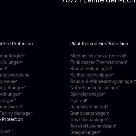
l Fire Protection
Plant-Related Fire Protection
eauftragter
Mechanical smoke removal
schulungen
Trinkwasser Trennstationen
äne
Brandmeldeanlagen
ttungswegpläne
Küchenlöschanlagen
ssysteme
Rauch- & Wärmeabzugsanlagen
begehungen
Notbeleuchtungsanlage
ordnungen
Sprinkleranlagen
ierungen
Hydrant
ttungswege
Rauchwarnmelder
Facility Manager
Brandwarnanlagen
e Protection
Gas Löschanlagen
Aerosol Löschanlagen
läne
Steigleitungen