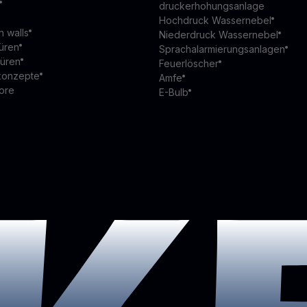
druckerhohungsanlage
Hochdruck Wassernebel
n walls
Niederdruck Wassernebel
üren
Sprachalarmierungsanlagen
türen
Feuerlöscher
konzepte
Amfe
ore
E-Bulb