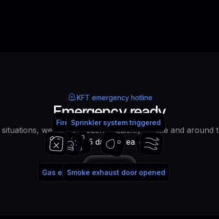
KFT emergency hotline
Emergency ready
Fire alarm system triggered
Fire extinguisher used
Sprinkler system triggered
water!
lt situations, we can be reached quickly on site and around 
365 days a year!
Call
Gas extinguishing system triggered
Smoke exhaust door opened