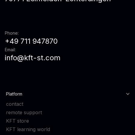
Phone:
+49 711 947870
Email:
info@kft-st.com
Platform
contact
remote support
KFT store
KFT learning world