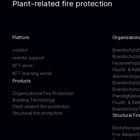
Plant-related fire protection
Platform
Organizationa
contact
Brandschutzb
Brandschutz
remote support
Feuerwehrpl
KFT store
Flucht- & Re
KFT learning world
Alarmierung
Products
Brandschutz
Brandschutz
Organizational Fire Protection
Plandigitalis
Building Technology
Flucht- & Re
Plant-related fire protection
Brandschutz 
Structural fire protection
Structural Fir
Bestuhlungsp
Fire dampers