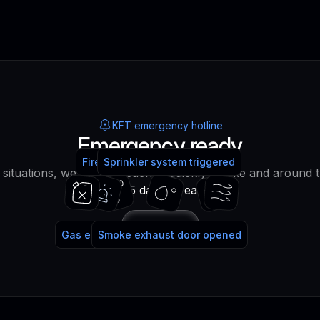
KFT emergency hotline
Emergency ready
Fire alarm system triggered
Fire extinguisher used
Sprinkler system triggered
water!
lt situations, we can be reached quickly on site and around 
365 days a year!
Call
Gas extinguishing system triggered
Smoke exhaust door opened