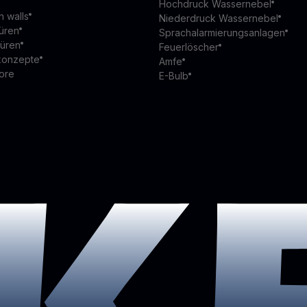
Hochdruck Wassernebel
n walls
Niederdruck Wassernebel
üren
Sprachalarmierungsanlagen
türen
Feuerlöscher
konzepte
Amfe
ore
E-Bulb