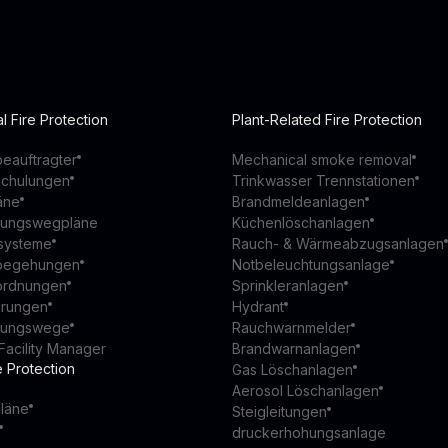
l Fire Protection
Plant-Related Fire Protection
eauftragter
Mechanical smoke removal
schulungen
Trinkwasser Trennstationen
äne
Brandmeldeanlagen
ttungswegpläne
Küchenlöschanlagen
ssysteme
Rauch- & Wärmeabzugsanlagen
begehungen
Notbeleuchtungsanlage
ordnungen
Sprinkleranlagen
ierungen
Hydrant
ttungswege
Rauchwarnmelder
Facility Manager
Brandwarnanlagen
e Protection
Gas Löschanlagen
Aerosol Löschanlagen
läne
Steigleitungen
druckerhohungsanlage