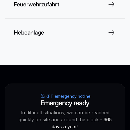
Feuerwehrzufahrt
Hebeanlage
KFT emergency hotline
Emergency ready
In difficult situations, we can be reached
quickly on site and around the clock -
365
days a year!