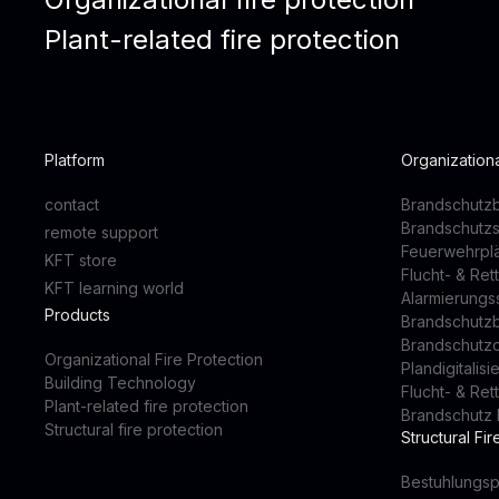
Plant-related fire protection
Platform
Organizationa
contact
Brandschutzb
Brandschutz
remote support
Feuerwehrpl
KFT store
Flucht- & Re
KFT learning world
Alarmierung
Products
Brandschutz
Brandschutz
Organizational Fire Protection
Plandigitalis
Building Technology
Flucht- & Re
Plant-related fire protection
Brandschutz 
Structural fire protection
Structural Fir
Bestuhlungsp