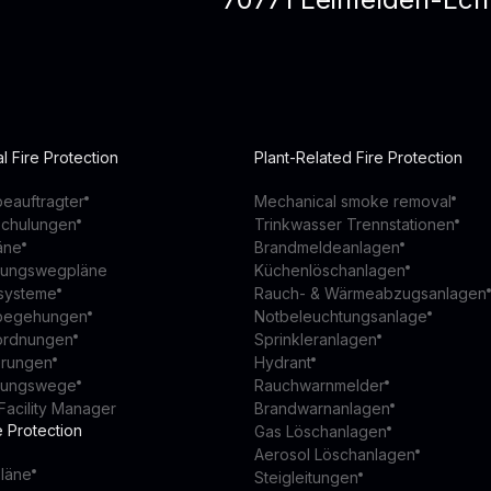
l Fire Protection
Plant-Related Fire Protection
eauftragter
Mechanical smoke removal
schulungen
Trinkwasser Trennstationen
äne
Brandmeldeanlagen
ttungswegpläne
Küchenlöschanlagen
ssysteme
Rauch- & Wärmeabzugsanlagen
begehungen
Notbeleuchtungsanlage
ordnungen
Sprinkleranlagen
ierungen
Hydrant
ttungswege
Rauchwarnmelder
Facility Manager
Brandwarnanlagen
e Protection
Gas Löschanlagen
Aerosol Löschanlagen
läne
Steigleitungen