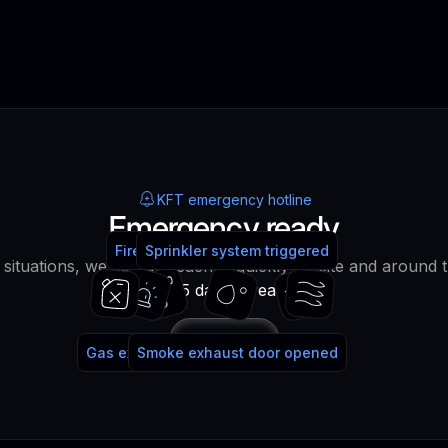
KFT emergency hotline
Emergency ready
Fire alarm system triggered
Fire extinguisher used
Sprinkler system triggered
water!
lt situations, we can be reached quickly on site and around 
365 days a year!
Call
Gas extinguishing system triggered
Smoke exhaust door opened