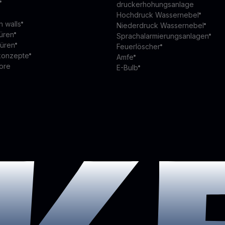
druckerhohungsanlage
Hochdruck Wassernebel
n walls
Niederdruck Wassernebel
üren
Sprachalarmierungsanlagen
türen
Feuerlöscher
konzepte
Amfe
ore
E-Bulb