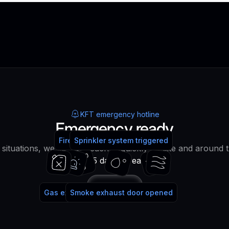
KFT emergency hotline
Emergency ready
Fire alarm system triggered
Fire extinguisher used
Sprinkler system triggered
water!
lt situations, we can be reached quickly on site and around 
365 days a year!
Call
Gas extinguishing system triggered
Smoke exhaust door opened