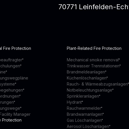
70771 Leinfelden-Ech
l Fire Protection
Plant-Related Fire Protection
eauftragter
Mechanical smoke removal
schulungen
Trinkwasser Trennstationen
äne
Brandmeldeanlagen
ttungswegpläne
Küchenlöschanlagen
ssysteme
Rauch- & Wärmeabzugsanlagen
begehungen
Notbeleuchtungsanlage
ordnungen
Sprinkleranlagen
ierungen
Hydrant
ttungswege
Rauchwarnmelder
Facility Manager
Brandwarnanlagen
e Protection
Gas Löschanlagen
Aerosol Löschanlagen