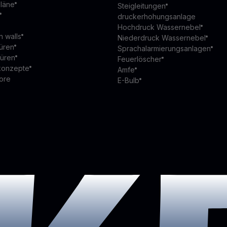
läne
Steigleitungen
druckerhohungsanlage
Hochdruck Wassernebel
n walls
Niederdruck Wassernebel
üren
Sprachalarmierungsanlagen
türen
Feuerlöscher
konzepte
Amfe
ore
E-Bulb