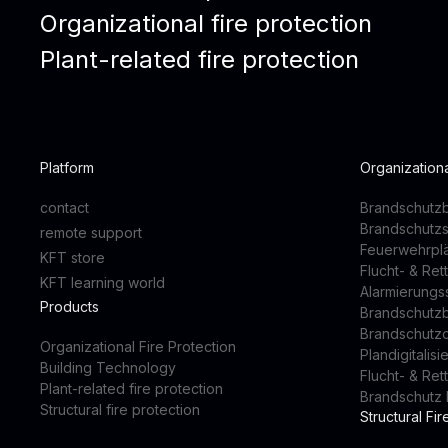
Organizational fire protection
Plant-related fire protection
Platform
Organizationa
contact
Brandschutzb
Brandschutz
remote support
Feuerwehrpl
KFT store
Flucht- & Re
KFT learning world
Alarmierung
Products
Brandschutz
Brandschutz
Organizational Fire Protection
Plandigitalis
Building Technology
Flucht- & Re
Plant-related fire protection
Brandschutz 
Structural fire protection
Structural Fir