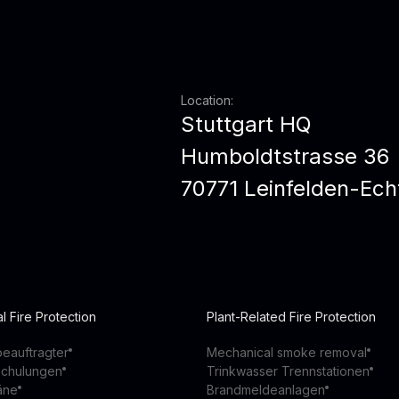
Location:
Stuttgart HQ
Humboldtstrasse 36
70771 Leinfelden-Ech
l Fire Protection
Plant-Related Fire Protection
eauftragter
Mechanical smoke removal
schulungen
Trinkwasser Trennstationen
äne
Brandmeldeanlagen