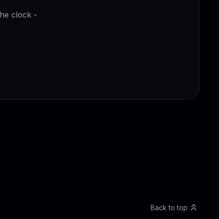
the clock -
Back to top