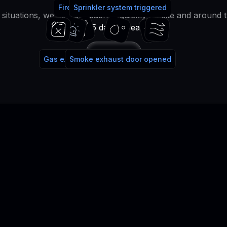
Fire alarm system triggered
Fire extinguisher used
Sprinkler system triggered
water!
lt situations, we can be reached quickly on site and around 
365 days a year!
Call
Gas extinguishing system triggered
Smoke exhaust door opened