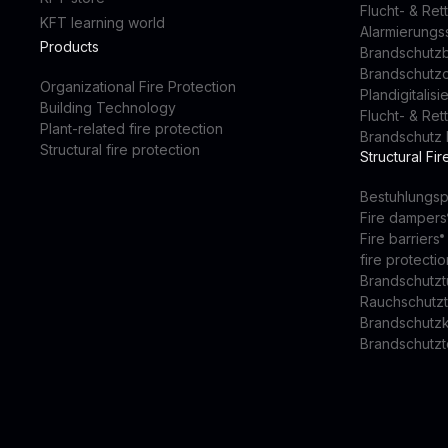
Flucht- & Re
KFT learning world
Alarmierung
Products
Brandschutz
Brandschutz
Organizational Fire Protection
Plandigitalis
Building Technology
Flucht- & Re
Plant-related fire protection
Brandschutz 
Structural fire protection
Structural Fir
Bestuhlungsp
Fire dampers
Fire barriers
fire protectio
Brandschutzt
Rauchschutz
Brandschutz
Brandschutzt