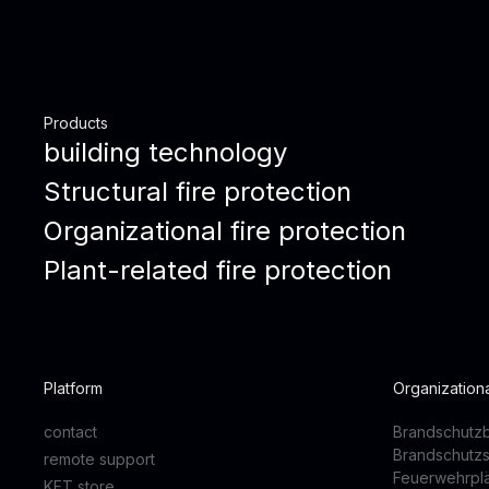
Products
building technology
Structural fire protection
Organizational fire protection
Plant-related fire protection
Platform
Organizationa
contact
Brandschutzb
Brandschutz
remote support
Feuerwehrpl
KFT store