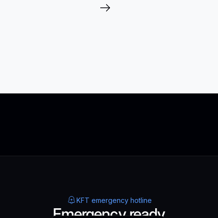
KFT emergency hotline
Emergency ready