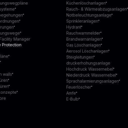
ttungswegpläne
Küchenlöschanlagen
ssysteme
Rauch- & Wärmeabzugsanlagen
begehungen
Notbeleuchtungsanlage
ordnungen
Sprinkleranlagen
ierungen
Hydrant
ttungswege
Rauchwarnmelder
Facility Manager
Brandwarnanlagen
e Protection
Gas Löschanlagen
Aerosol Löschanlagen
läne
Steigleitungen
druckerhohungsanlage
Hochdruck Wassernebel
n walls
Niederdruck Wassernebel
üren
Sprachalarmierungsanlagen
türen
Feuerlöscher
konzepte
Amfe
ore
E-Bulb