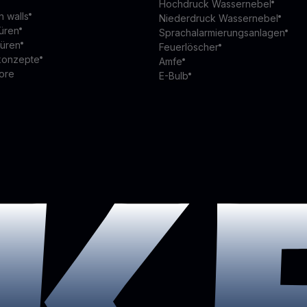
Hochdruck Wassernebel
n walls
Niederdruck Wassernebel
üren
Sprachalarmierungsanlagen
türen
Feuerlöscher
konzepte
Amfe
ore
E-Bulb