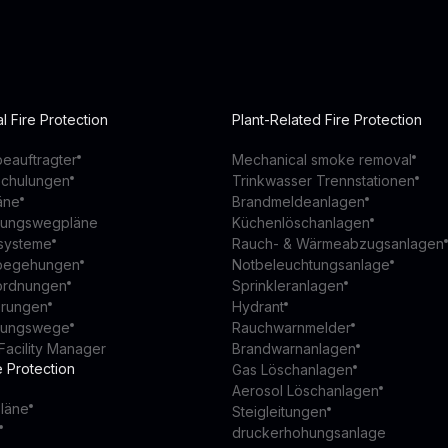
l Fire Protection
Plant-Related Fire Protection
eauftragter
Mechanical smoke removal
schulungen
Trinkwasser Trennstationen
äne
Brandmeldeanlagen
ttungswegpläne
Küchenlöschanlagen
ssysteme
Rauch- & Wärmeabzugsanlagen
begehungen
Notbeleuchtungsanlage
ordnungen
Sprinkleranlagen
ierungen
Hydrant
ttungswege
Rauchwarnmelder
Facility Manager
Brandwarnanlagen
e Protection
Gas Löschanlagen
Aerosol Löschanlagen
läne
Steigleitungen
druckerhohungsanlage