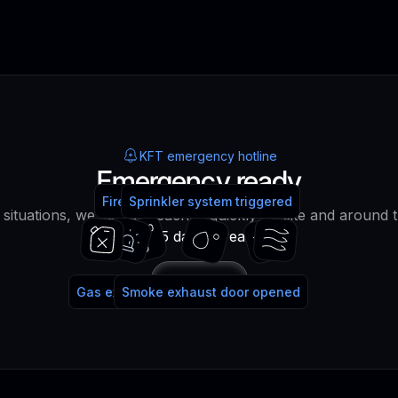
KFT emergency hotline
Emergency ready
Fire alarm system triggered
Fire extinguisher used
Sprinkler system triggered
water!
lt situations, we can be reached quickly on site and around 
365 days a year!
Call
Gas extinguishing system triggered
Smoke exhaust door opened