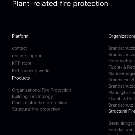
Plant-related fire protection
Platform
Organizationa
contact
Brandschutzb
Brandschutz
remote support
Feuerwehrpl
KFT store
Flucht- & Re
KFT learning world
Alarmierung
Products
Brandschutz
Brandschutz
Organizational Fire Protection
Plandigitalis
Building Technology
Flucht- & Re
Plant-related fire protection
Brandschutz 
Structural fire protection
Structural Fir
Bestuhlungsp
Fire dampers