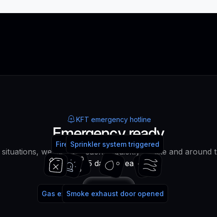
KFT emergency hotline
Emergency ready
Fire alarm system triggered
Fire extinguisher used
Sprinkler system triggered
water!
lt situations, we can be reached quickly on site and around 
365 days a year!
Call
Gas extinguishing system triggered
Smoke exhaust door opened