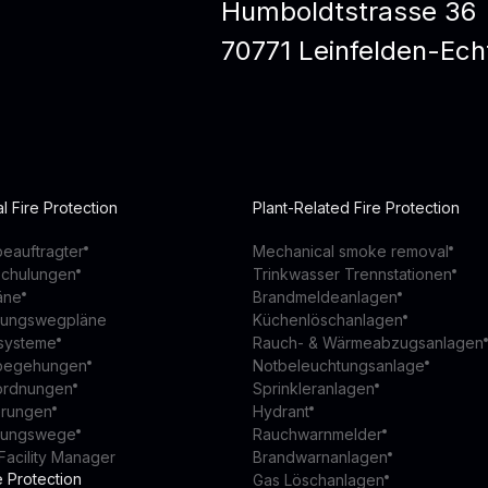
Humboldtstrasse 36
70771 Leinfelden-Ech
l Fire Protection
Plant-Related Fire Protection
eauftragter
Mechanical smoke removal
schulungen
Trinkwasser Trennstationen
äne
Brandmeldeanlagen
ttungswegpläne
Küchenlöschanlagen
ssysteme
Rauch- & Wärmeabzugsanlagen
begehungen
Notbeleuchtungsanlage
ordnungen
Sprinkleranlagen
ierungen
Hydrant
ttungswege
Rauchwarnmelder
Facility Manager
Brandwarnanlagen
e Protection
Gas Löschanlagen