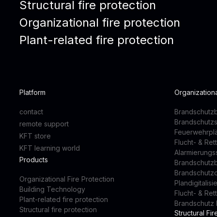
Structural fire protection
Organizational fire protection
Plant-related fire protection
Platform
Organizationa
contact
Brandschutzb
Brandschutz
remote support
Feuerwehrpl
KFT store
Flucht- & Re
KFT learning world
Alarmierung
Products
Brandschutz
Brandschutz
Organizational Fire Protection
Plandigitalis
Building Technology
Flucht- & Re
Plant-related fire protection
Brandschutz 
Structural fire protection
Structural Fir