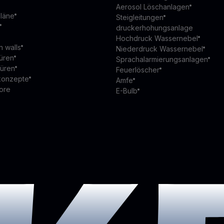
Aerosol Löschanlagen
läne
Steigleitungen
druckerhohungsanlage
Hochdruck Wassernebel
n walls
Niederdruck Wassernebel
üren
Sprachalarmierungsanlagen
türen
Feuerlöscher
konzepte
Amfe
ore
E-Bulb