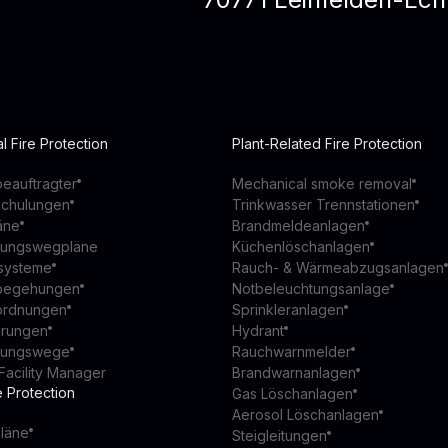
l Fire Protection
Plant-Related Fire Protection
eauftragter
Mechanical smoke removal
schulungen
Trinkwasser Trennstationen
äne
Brandmeldeanlagen
ttungswegpläne
Küchenlöschanlagen
ssysteme
Rauch- & Wärmeabzugsanlagen
begehungen
Notbeleuchtungsanlage
ordnungen
Sprinkleranlagen
ierungen
Hydrant
ttungswege
Rauchwarnmelder
Facility Manager
Brandwarnanlagen
e Protection
Gas Löschanlagen
Aerosol Löschanlagen
läne
Steigleitungen