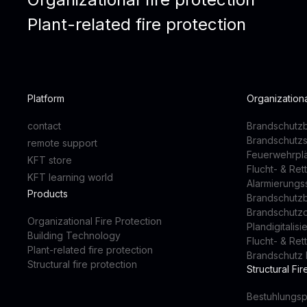
Plant-related fire protection
Platform
Organizationa
contact
Brandschutzb
Brandschutz
remote support
Feuerwehrpl
KFT store
Flucht- & Re
KFT learning world
Alarmierung
Products
Brandschutz
Brandschutz
Organizational Fire Protection
Plandigitalis
Building Technology
Flucht- & Re
Plant-related fire protection
Brandschutz 
Structural fire protection
Structural Fir
Bestuhlungsp