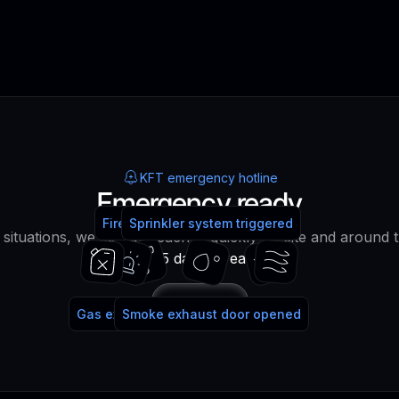
KFT emergency hotline
Emergency ready
Fire alarm system triggered
Fire extinguisher used
Sprinkler system triggered
water!
lt situations, we can be reached quickly on site and around 
365 days a year!
Call
Gas extinguishing system triggered
Smoke exhaust door opened