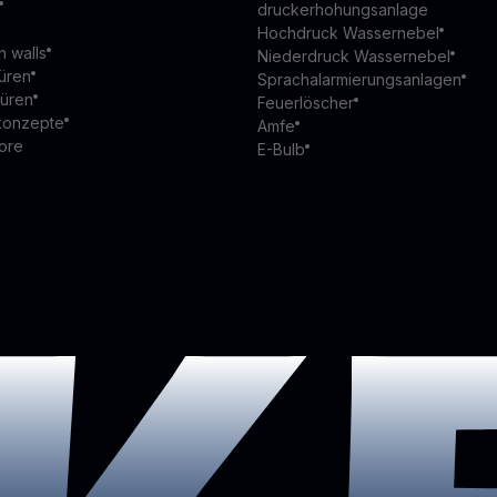
druckerhohungsanlage
Hochdruck Wassernebel
n walls
Niederdruck Wassernebel
üren
Sprachalarmierungsanlagen
türen
Feuerlöscher
konzepte
Amfe
ore
E-Bulb