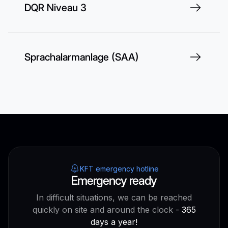
DQR Niveau 3
Sprachalarmanlage (SAA)
KFT emergency hotline
Emergency ready
In difficult situations, we can be reached
quickly on site and around the clock -
365
days a year!