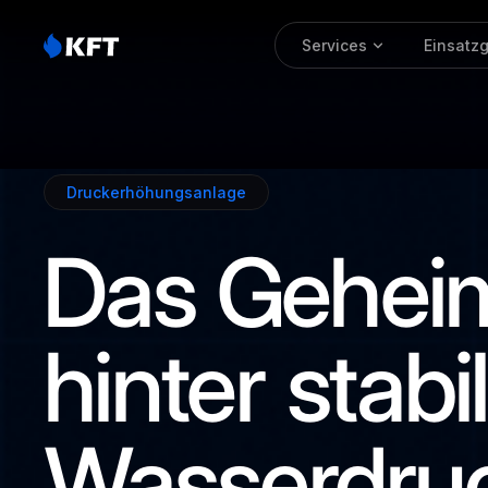
Services
Einsatz
Druckerhöhungsanlage
Das
Gehei
hinter
stab
Wasserdru