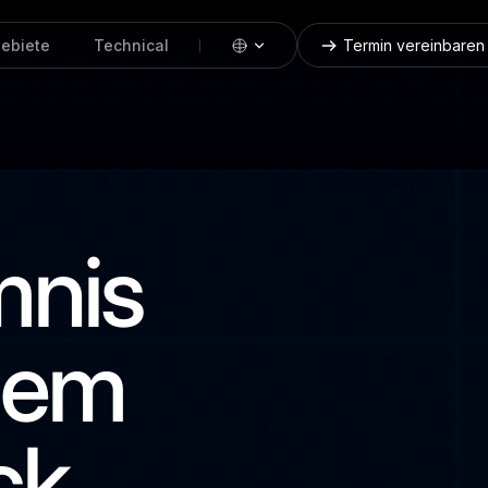
gebiete
Technical
Termin vereinbaren
mnis
ilem
ck