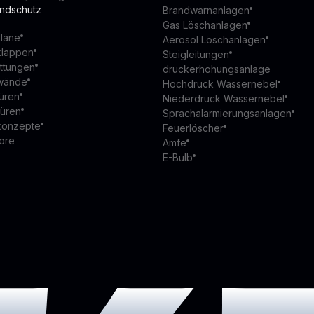
andschutz
Brandwarnanlagen
Gas Löschanlagen
läne
Aerosol Löschanlagen
klappen
Steigleitungen
ttungen
druckerhohungsanlage
wände
Hochdruck Wassernebel
üren
Niederdruck Wassernebel
türen
Sprachalarmierungsanlagen
konzepte
Feuerlöscher
ore
Amfe
E-Bulb