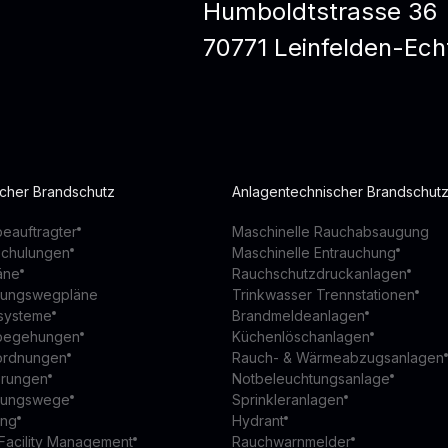
Humboldtstrasse 36
70771 Leinfelden-Ech
scher Brandschutz
Anlagentechnischer Brandschut
eauftragter
Maschinelle Rauchabsaugung
schulungen
Maschinelle Entrauchung
äne
Rauchschutzdruckanlagen
ttungswegpläne
Trinkwasser Trennstationen
ssysteme
Brandmeldeanlagen
begehungen
Küchenlöschanlagen
ordnungen
Rauch- & Wärmeabzugsanlagen
ierungen
Notbeleuchtungsanlage
ttungswege
Sprinkleranlagen
ung
Hydrant
Facility Management
Rauchwarnmelder