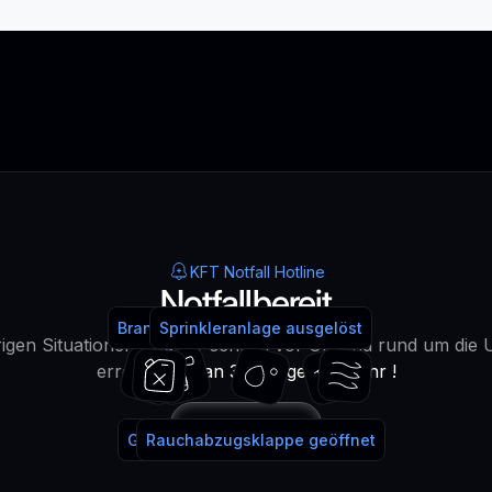
KFT Notfall Hotline
Notfallbereit
Brandmeldeanlage ausgelöst
Feuerlöscher benutzt
Sprinkleranlage ausgelöst
Wasser!
igen Situationen sind wir schnell vor Ort und rund um die 
erreichbar -
an 365 Tagen im Jahr !
Anrufen
Gaslöschanlage ausgelöst
Rauchabzugsklappe geöffnet