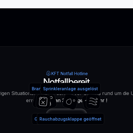
KFT Notfall Hotline
Notfallbereit
Brandmeldeanlage ausgelöst
Feuerlöscher benutzt
Sprinkleranlage ausgelöst
Wasser!
igen Situationen sind wir schnell vor Ort und rund um die 
erreichbar -
an 365 Tagen im Jahr !
Anrufen
Gaslöschanlage ausgelöst
Rauchabzugsklappe geöffnet