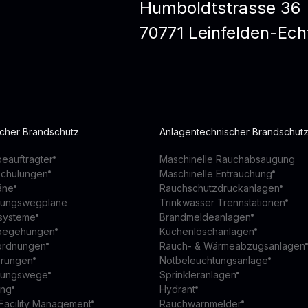
Humboldtstrasse 36
70771 Leinfelden-Ech
scher Brandschutz
Anlagentechnischer Brandschut
eauftragter
Maschinelle Rauchabsaugung
schulungen
Maschinelle Entrauchung
äne
Rauchschutzdruckanlagen
ttungswegpläne
Trinkwasser Trennstationen
ssysteme
Brandmeldeanlagen
begehungen
Küchenlöschanlagen
ordnungen
Rauch- & Wärmeabzugsanlagen
ierungen
Notbeleuchtungsanlage
ttungswege
Sprinkleranlagen
ung
Hydrant
Facility Management
Rauchwarnmelder