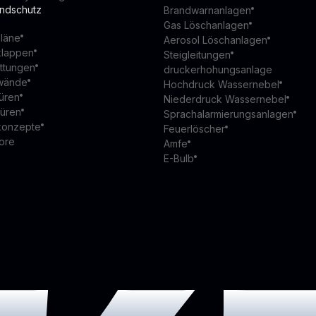
andschutz
Brandwarnanlagen
Gas Löschanlagen
läne
Aerosol Löschanlagen
klappen
Steigleitungen
ttungen
druckerhohungsanlage
wände
Hochdruck Wassernebel
üren
Niederdruck Wassernebel
türen
Sprachalarmierungsanlagen
konzepte
Feuerlöscher
ore
Amfe
E-Bulb