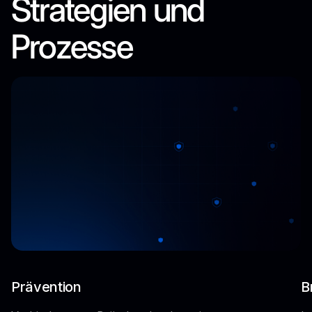
Strategien und
Prozesse
Prävention
B