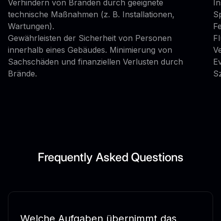
Verhindern von Bränden durch geeignete
I
technische Maßnahmen (z. B. Installationen,
S
Wartungen).
F
Gewährleisten der Sicherheit von Personen
F
innerhalb eines Gebäudes. Minimierung von
V
Sachschäden und finanziellen Verlusten durch
E
Brände.
S
Frequently Asked Questions
Welche Aufgaben übernimmt das