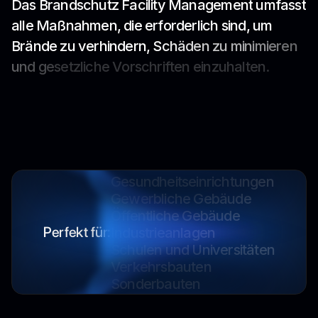
D
a
s
B
r
a
n
d
s
c
h
u
t
z
F
a
c
i
l
i
t
y
M
a
n
a
g
e
m
e
n
t
u
m
f
a
s
s
t
a
l
l
e
M
a
ß
n
a
h
m
e
n
,
d
i
e
e
r
f
o
r
d
e
r
l
i
c
h
s
i
n
d
,
u
m
B
r
ä
n
d
e
z
u
v
e
r
h
i
n
d
e
r
n
,
S
c
h
ä
d
e
n
z
u
m
i
n
i
m
i
e
r
e
n
u
n
d
g
e
s
e
t
z
l
i
c
h
e
V
o
r
s
c
h
r
i
f
t
e
n
e
i
n
z
u
h
a
l
t
e
n
.
Industrieanlagen
Schulen und Universitäten
Verkehrsbauten
Sonderbauten
Gesundheitseinrichtungen
Gewerbliche Gebäude
Öffentliche Gebäude
Industrieanlagen
Perfekt für:
Schulen und Universitäten
Verkehrsbauten
Sonderbauten
Gesundheitseinrichtungen
Gewerbliche Gebäude