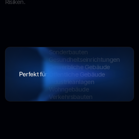
R
i
s
i
k
e
n
.
Industrieanlagen
Wohngebäude
Verkehrsbauten
Sonderbauten
Gesundheitseinrichtungen
Gewerbliche Gebäude
Öffentliche Gebäude
Industrieanlagen
Perfekt für:
Wohngebäude
Verkehrsbauten
Sonderbauten
Gesundheitseinrichtungen
Gewerbliche Gebäude
Öffentliche Gebäude
Industrieanlagen