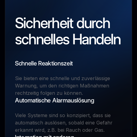
Sicherheit durch
schnelles Handeln
Schnelle Reaktionszeit
Sie bieten eine schnelle und zuverlässige
Warnung, um den richtigen Maßnahmen
rechtzeitig folgen zu können.
Automatische Alarmauslösung
Viele Systeme sind so konzipiert, dass sie
automatisch auslösen, sobald eine Gefahr
erkannt wird, z.B. bei Rauch oder Gas.