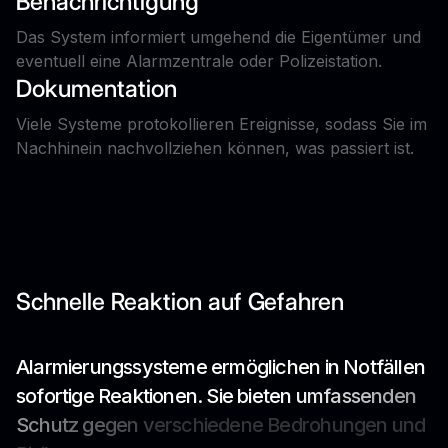
Benachrichtigung
Das System informiert umgehend die Eigentümer und
eventuell eine Alarmzentrale oder Polizeistation.
Dokumentation
Viele Systeme protokollieren Ereignisse, sodass Sie im
Nachhinein nachvollziehen können, was passiert ist.
Schnelle Reaktion auf Gefahren
A
l
a
r
m
i
e
r
u
n
g
s
s
y
s
t
e
m
e
e
r
m
ö
g
l
i
c
h
e
n
i
n
N
o
t
f
ä
l
l
e
n
s
o
f
o
r
t
i
g
e
R
e
a
k
t
i
o
n
e
n
.
S
i
e
b
i
e
t
e
n
u
m
f
a
s
s
e
n
d
e
n
S
c
h
u
t
z
g
e
g
e
n
v
e
r
s
c
h
i
e
d
e
n
e
B
e
d
r
o
h
u
n
g
e
n
u
n
d