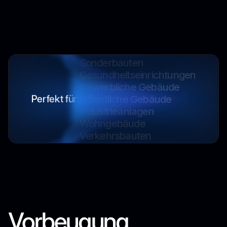
Industrieanlagen
Wohngebäude
Verkehrsbauten
Sonderbauten
Gesundheitseinrichtungen
Gewerbliche Gebäude
Öffentliche Gebäude
Perfekt für:
Industrieanlagen
Wohngebäude
Verkehrsbauten
Sonderbauten
Gesundheitseinrichtungen
Gewerbliche Gebäude
Öffentliche Gebäude
Industrieanlagen
Vorbeugung