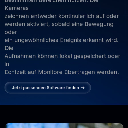
bestimmten
Bereichen
nutzen.
Die
Kameras
zeichnen
entweder
kontinuierlich
auf
oder
werden
aktiviert,
sobald
eine
Bewegung
oder
ein
ungewöhnliches
Ereignis
erkannt
wird.
Die
Aufnahmen
können
lokal
gespeichert
oder
in
Echtzeit
auf
Monitore
übertragen
werden.
Jetzt passenden Software finden