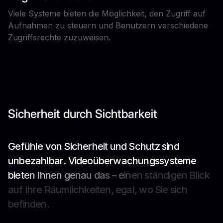
Viele Systeme bieten die Möglichkeit, den Zugriff auf
Aufnahmen zu steuern und Benutzern verschiedene
Zugriffsrechte zuzuweisen.
Sicherheit durch Sichtbarkeit
G
e
f
ü
h
l
e
v
o
n
S
i
c
h
e
r
h
e
i
t
u
n
d
S
c
h
u
t
z
s
i
n
d
u
n
b
e
z
a
h
l
b
a
r
.
V
i
d
e
o
ü
b
e
r
w
a
c
h
u
n
g
s
s
y
s
t
e
m
e
b
i
e
t
e
n
I
h
n
e
n
g
e
n
a
u
d
a
s
–
e
i
n
e
n
s
t
ä
n
d
i
g
e
n
B
l
i
c
k
a
u
f
I
h
r
e
R
ä
u
m
l
i
c
h
k
e
i
t
e
n
,
e
g
a
l
,
w
o
S
i
e
s
i
c
h
b
e
f
i
n
d
e
n
.