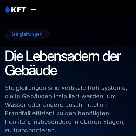
Steigleitungen
Die
Lebensadern
der
Gebäude
Steigleitungen
sind
vertikale
Rohrsysteme,
die
in
Gebäuden
installiert
werden,
um
Wasser
oder
andere
Löschmittel
im
Brandfall
effizient
zu
den
benötigten
Punkten,
insbesondere
in
oberen
Etagen,
zu
transportieren.