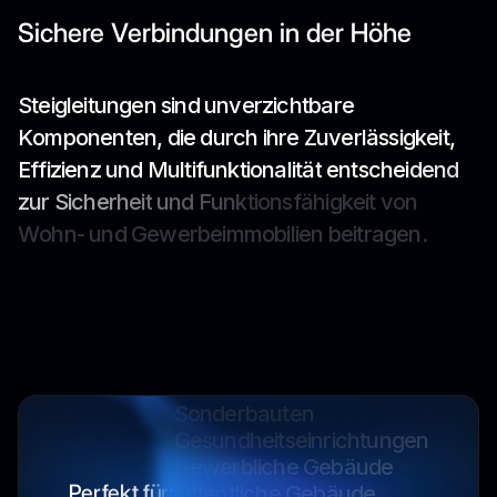
Sichere Verbindungen in der Höhe
S
t
e
i
g
l
e
i
t
u
n
g
e
n
s
i
n
d
u
n
v
e
r
z
i
c
h
t
b
a
r
e
K
o
m
p
o
n
e
n
t
e
n
,
d
i
e
d
u
r
c
h
i
h
r
e
Z
u
v
e
r
l
ä
s
s
i
g
k
e
i
t
,
E
f
f
i
z
i
e
n
z
u
n
d
M
u
l
t
i
f
u
n
k
t
i
o
n
a
l
i
t
ä
t
e
n
t
s
c
h
e
i
d
e
n
d
z
u
r
S
i
c
h
e
r
h
e
i
t
u
n
d
F
u
n
k
t
i
o
n
s
f
ä
h
i
g
k
e
i
t
v
o
n
W
o
h
n
-
u
n
d
G
e
w
e
r
b
e
i
m
m
o
b
i
l
i
e
n
b
e
i
t
r
a
g
e
n
.
Industrieanlagen
Wohngebäude
Verkehrsbauten
Sonderbauten
Gesundheitseinrichtungen
Gewerbliche Gebäude
Öffentliche Gebäude
Perfekt für:
Industrieanlagen