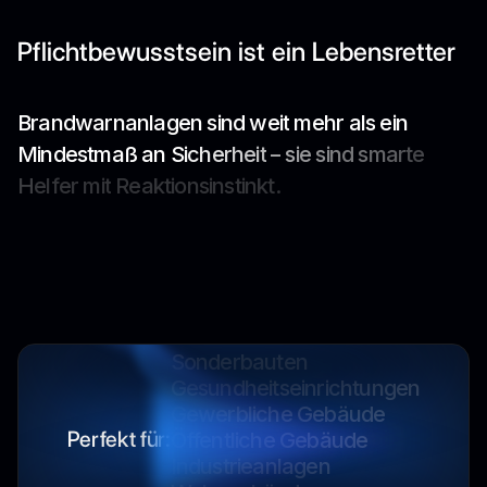
Pflichtbewusstsein ist ein Lebensretter
B
r
a
n
d
w
a
r
n
a
n
l
a
g
e
n
s
i
n
d
w
e
i
t
m
e
h
r
a
l
s
e
i
n
M
i
n
d
e
s
t
m
a
ß
a
n
S
i
c
h
e
r
h
e
i
t
–
s
i
e
s
i
n
d
s
m
a
r
t
e
H
e
l
f
e
r
m
i
t
R
e
a
k
t
i
o
n
s
i
n
s
t
i
n
k
t
.
Industrieanlagen
Wohngebäude
Verkehrsbauten
Sonderbauten
Gesundheitseinrichtungen
Gewerbliche Gebäude
Öffentliche Gebäude
Perfekt für:
Industrieanlagen
Wohngebäude