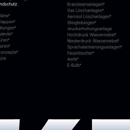
andschutz
Brandwarnanlagen
Gas Löschanlagen
läne
Aerosol Löschanlagen
klappen
Steigleitungen
ttungen
druckerhohungsanlage
wände
Hochdruck Wassernebel
üren
Niederdruck Wassernebel
türen
Sprachalarmierungsanlagen
konzepte
Feuerlöscher
ore
Amfe
E-Bulb