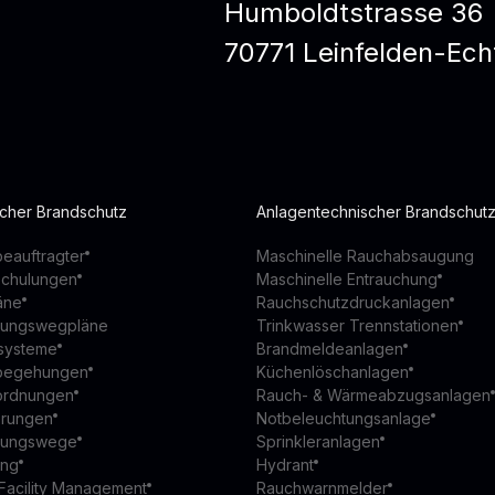
Humboldtstrasse 36
70771 Leinfelden-Ech
scher Brandschutz
Anlagentechnischer Brandschut
eauftragter
Maschinelle Rauchabsaugung
schulungen
Maschinelle Entrauchung
äne
Rauchschutzdruckanlagen
ttungswegpläne
Trinkwasser Trennstationen
ssysteme
Brandmeldeanlagen
begehungen
Küchenlöschanlagen
ordnungen
Rauch- & Wärmeabzugsanlagen
ierungen
Notbeleuchtungsanlage
ttungswege
Sprinkleranlagen
ung
Hydrant
Facility Management
Rauchwarnmelder