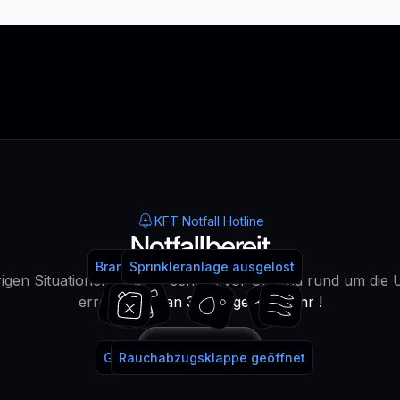
KFT Notfall Hotline
Notfallbereit
Brandmeldeanlage ausgelöst
Feuerlöscher benutzt
Sprinkleranlage ausgelöst
Wasser!
igen Situationen sind wir schnell vor Ort und rund um die 
erreichbar -
an 365 Tagen im Jahr !
Anrufen
Gaslöschanlage ausgelöst
Rauchabzugsklappe geöffnet