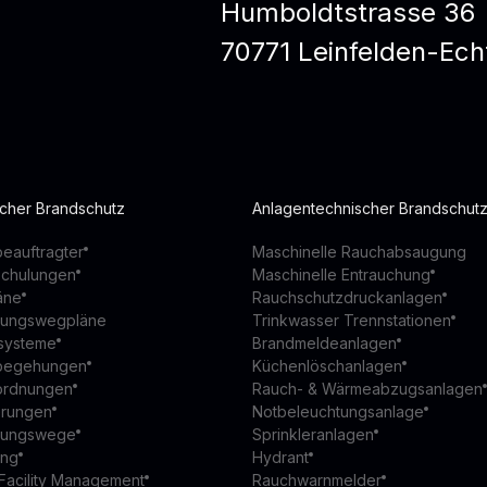
Humboldtstrasse 36
70771 Leinfelden-Ech
scher Brandschutz
Anlagentechnischer Brandschut
eauftragter
Maschinelle Rauchabsaugung
schulungen
Maschinelle Entrauchung
äne
Rauchschutzdruckanlagen
ttungswegpläne
Trinkwasser Trennstationen
ssysteme
Brandmeldeanlagen
begehungen
Küchenlöschanlagen
ordnungen
Rauch- & Wärmeabzugsanlagen
ierungen
Notbeleuchtungsanlage
ttungswege
Sprinkleranlagen
ung
Hydrant
Facility Management
Rauchwarnmelder