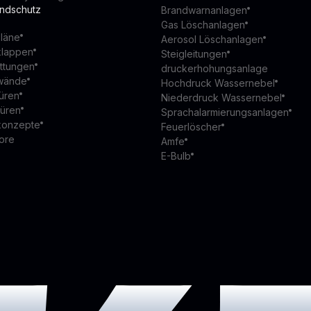
andschutz
Brandwarnanlagen
Gas Löschanlagen
läne
Aerosol Löschanlagen
klappen
Steigleitungen
ttungen
druckerhohungsanlage
wände
Hochdruck Wassernebel
üren
Niederdruck Wassernebel
türen
Sprachalarmierungsanlagen
konzepte
Feuerlöscher
ore
Amfe
E-Bulb