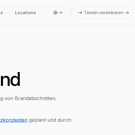
ns
Locations
Termin vereinbaren
and
g von Brandabschnitten.
tzkonzepten
geplant und durch