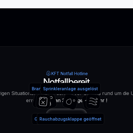
KFT Notfall Hotline
Notfallbereit
Brandmeldeanlage ausgelöst
Feuerlöscher benutzt
Sprinkleranlage ausgelöst
Wasser!
igen Situationen sind wir schnell vor Ort und rund um die 
erreichbar -
an 365 Tagen im Jahr !
Anrufen
Gaslöschanlage ausgelöst
Rauchabzugsklappe geöffnet