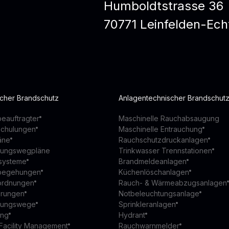
Humboldtstrasse 36
70771 Leinfelden-Ech
scher Brandschutz
Anlagentechnischer Brandschut
eauftragter
Maschinelle Rauchabsaugung
schulungen
Maschinelle Entrauchung
äne
Rauchschutzdruckanlagen
ttungswegpläne
Trinkwasser Trennstationen
ssysteme
Brandmeldeanlagen
begehungen
Küchenlöschanlagen
ordnungen
Rauch- & Wärmeabzugsanlagen
ierungen
Notbeleuchtungsanlage
ttungswege
Sprinkleranlagen
ung
Hydrant
Facility Management
Rauchwarnmelder