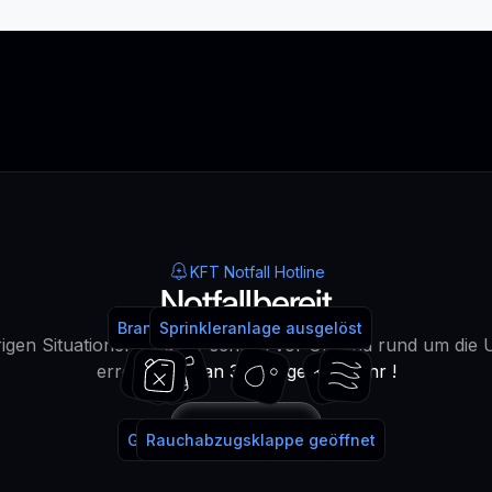
KFT Notfall Hotline
Notfallbereit
Brandmeldeanlage ausgelöst
Feuerlöscher benutzt
Sprinkleranlage ausgelöst
Wasser!
igen Situationen sind wir schnell vor Ort und rund um die 
erreichbar -
an 365 Tagen im Jahr !
Anrufen
Gaslöschanlage ausgelöst
Rauchabzugsklappe geöffnet