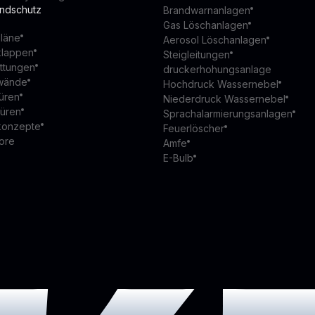
andschutz
Brandwarnanlagen
Gas Löschanlagen
läne
Aerosol Löschanlagen
klappen
Steigleitungen
ttungen
druckerhohungsanlage
wände
Hochdruck Wassernebel
üren
Niederdruck Wassernebel
türen
Sprachalarmierungsanlagen
konzepte
Feuerlöscher
ore
Amfe
E-Bulb