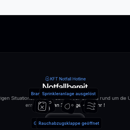
KFT Notfall Hotline
Notfallbereit
Brandmeldeanlage ausgelöst
Feuerlöscher benutzt
Sprinkleranlage ausgelöst
Wasser!
igen Situationen sind wir schnell vor Ort und rund um die 
erreichbar -
an 365 Tagen im Jahr !
Anrufen
Gaslöschanlage ausgelöst
Rauchabzugsklappe geöffnet