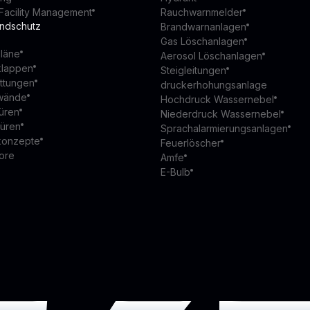
Facility Management
Rauchwarnmelder
andschutz
Brandwarnanlagen
Gas Löschanlagen
läne
Aerosol Löschanlagen
klappen
Steigleitungen
ttungen
druckerhohungsanlage
wände
Hochdruck Wassernebel
üren
Niederdruck Wassernebel
türen
Sprachalarmierungsanlagen
konzepte
Feuerlöscher
ore
Amfe
E-Bulb