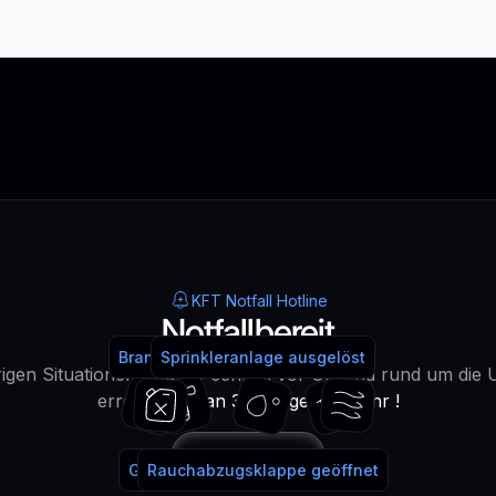
KFT Notfall Hotline
Notfallbereit
Brandmeldeanlage ausgelöst
Feuerlöscher benutzt
Sprinkleranlage ausgelöst
Wasser!
igen Situationen sind wir schnell vor Ort und rund um die 
erreichbar -
an 365 Tagen im Jahr !
Anrufen
Gaslöschanlage ausgelöst
Rauchabzugsklappe geöffnet