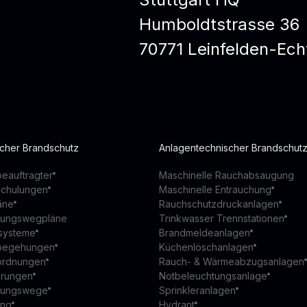
Humboldtstrasse 36
70771 Leinfelden-Ech
scher Brandschutz
Anlagentechnischer Brandschut
eauftragter
Maschinelle Rauchabsaugung
schulungen
Maschinelle Entrauchung
äne
Rauchschutzdruckanlagen
ttungswegpläne
Trinkwasser Trennstationen
ssysteme
Brandmeldeanlagen
begehungen
Küchenlöschanlagen
ordnungen
Rauch- & Wärmeabzugsanlagen
ierungen
Notbeleuchtungsanlage
ttungswege
Sprinkleranlagen
ung
Hydrant