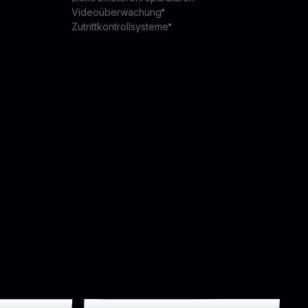
Videoüberwachung
Zutrittkontrollsysteme