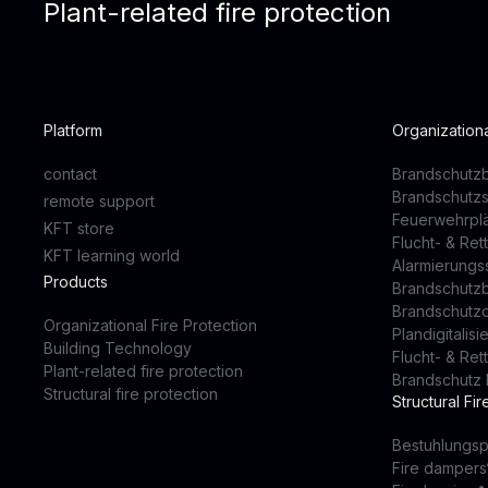
Plant-related fire protection
Platform
Organizationa
contact
Brandschutzb
Brandschutz
remote support
Feuerwehrpl
KFT store
Flucht- & Re
KFT learning world
Alarmierung
Products
Brandschutz
Brandschutz
Organizational Fire Protection
Plandigitalis
Building Technology
Flucht- & Re
Plant-related fire protection
Brandschutz 
Structural fire protection
Structural Fir
Bestuhlungsp
Fire dampers