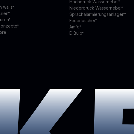
Hochdruck Wassernebel
n walls
Niederdruck Wassernebel
üren
Sprachalarmierungsanlagen
türen
Feuerlöscher
konzepte
Amfe
ore
E-Bulb