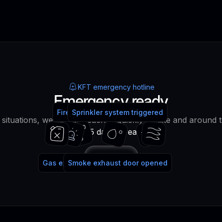
KFT emergency hotline
Emergency ready
Fire alarm system triggered
Fire extinguisher used
Sprinkler system triggered
water!
lt situations, we can be reached quickly on site and around 
365 days a year!
Call
Gas extinguishing system triggered
Smoke exhaust door opened