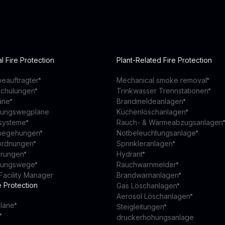
l Fire Protection
Plant-Related Fire Protection
eauftragter
Mechanical smoke removal
schulungen
Trinkwasser Trennstationen
äne
Brandmeldeanlagen
ttungswegpläne
Küchenlöschanlagen
ssysteme
Rauch- & Wärmeabzugsanlagen
begehungen
Notbeleuchtungsanlage
ordnungen
Sprinkleranlagen
ierungen
Hydrant
ttungswege
Rauchwarnmelder
Facility Manager
Brandwarnanlagen
e Protection
Gas Löschanlagen
Aerosol Löschanlagen
läne
Steigleitungen
druckerhohungsanlage