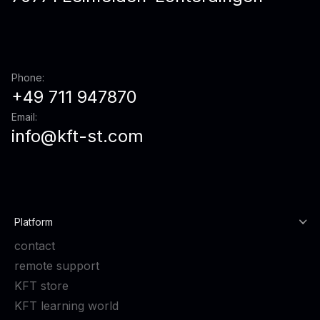
Phone:
+49 711 947870
Email:
info@kft-st.com
Platform
contact
remote support
KFT store
KFT learning world