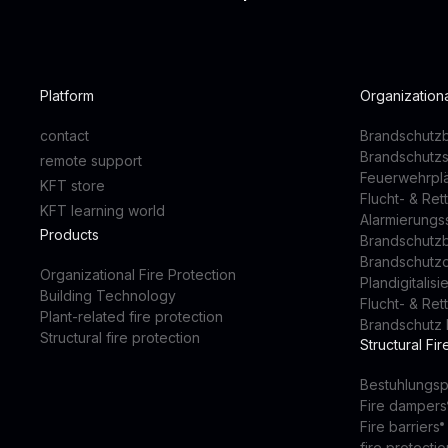
Platform
Organizationa
contact
Brandschutzb
Brandschutz
remote support
Feuerwehrpl
KFT store
Flucht- & Re
KFT learning world
Alarmierung
Products
Brandschutz
Brandschutz
Organizational Fire Protection
Plandigitalis
Building Technology
Flucht- & Re
Plant-related fire protection
Brandschutz 
Structural fire protection
Structural Fir
Bestuhlungsp
Fire dampers
Fire barriers
fire protectio