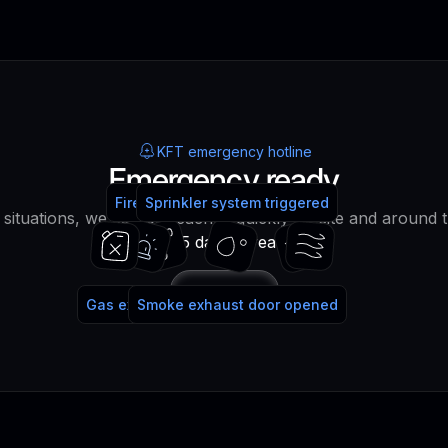
KFT emergency hotline
Emergency ready
Fire alarm system triggered
Fire extinguisher used
Sprinkler system triggered
water!
lt situations, we can be reached quickly on site and around 
365 days a year!
Call
Gas extinguishing system triggered
Smoke exhaust door opened