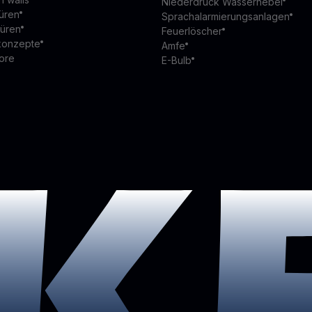
Niederdruck Wassernebel
üren
Sprachalarmierungsanlagen
türen
Feuerlöscher
konzepte
Amfe
ore
E-Bulb