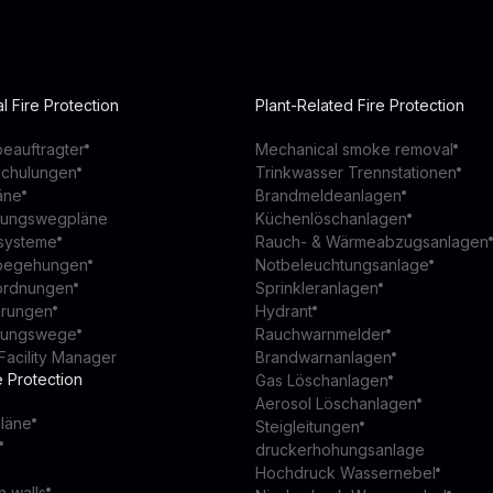
l Fire Protection
Plant-Related Fire Protection
eauftragter
Mechanical smoke removal
schulungen
Trinkwasser Trennstationen
äne
Brandmeldeanlagen
ttungswegpläne
Küchenlöschanlagen
ssysteme
Rauch- & Wärmeabzugsanlagen
begehungen
Notbeleuchtungsanlage
ordnungen
Sprinkleranlagen
ierungen
Hydrant
ttungswege
Rauchwarnmelder
Facility Manager
Brandwarnanlagen
e Protection
Gas Löschanlagen
Aerosol Löschanlagen
läne
Steigleitungen
druckerhohungsanlage
Hochdruck Wassernebel
n walls