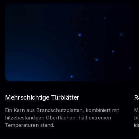
Mehrschichtige Türblätter
R
Ein Kern aus Brandschutzplatten, kombiniert mit
M
hitzebeständigen Oberflächen, hält extremen
bl
Temperaturen stand.
id