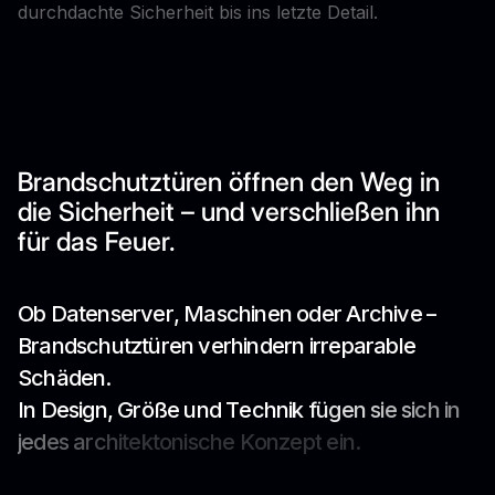
durchdachte Sicherheit bis ins letzte Detail.
Brandschutztüren öffnen den Weg in
die Sicherheit – und verschließen ihn
für das Feuer.
O
b
D
a
t
e
n
s
e
r
v
e
r
,
M
a
s
c
h
i
n
e
n
o
d
e
r
A
r
c
h
i
v
e
–
B
r
a
n
d
s
c
h
u
t
z
t
ü
r
e
n
v
e
r
h
i
n
d
e
r
n
i
r
r
e
p
a
r
a
b
l
e
S
c
h
ä
d
e
n
.
I
n
D
e
s
i
g
n
,
G
r
ö
ß
e
u
n
d
T
e
c
h
n
i
k
f
ü
g
e
n
s
i
e
s
i
c
h
i
n
j
e
d
e
s
a
r
c
h
i
t
e
k
t
o
n
i
s
c
h
e
K
o
n
z
e
p
t
e
i
n
.