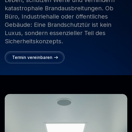
Leben,
schützen
Werte
und
verhindern
katastrophale
Brandausbreitungen.
Ob
Büro,
Industriehalle
oder
öffentliches
Gebäude:
Eine
Brandschutztür
ist
kein
Luxus,
sondern
essenzieller
Teil
des
Sicherheitskonzepts.
Termin vereinbaren