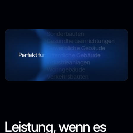
Industrieanlagen
Wohngebäude
Verkehrsbauten
Sonderbauten
Gesundheitseinrichtungen
Gewerbliche Gebäude
Öffentliche Gebäude
Perfekt für:
Industrieanlagen
Wohngebäude
Verkehrsbauten
Sonderbauten
Gesundheitseinrichtungen
Gewerbliche Gebäude
Öffentliche Gebäude
Industrieanlagen
Leistung, wenn es